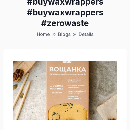
#buywaxwrappers
#buywaxwrappers
#zerowaste
Home
Blogs
Details