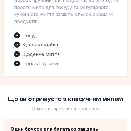
Брусок зручний для людей, які хочуть одне
просте мило для посуду та регулярного
кухонного миття замість кількох окремих
продуктів.
Посуд
✓
Кухонна мийка
✓
Щоденне миття
✓
Проста рутина
✓
Що ви отримуєте з класичним милом
Ключові практичні переваги
Один брусок для багатьох завдань