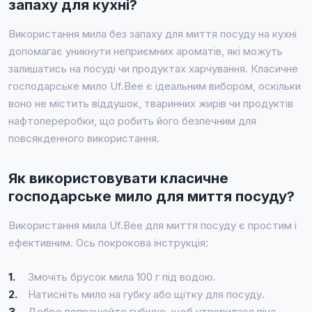
запаху для кухні?
Використання мила без запаху для миття посуду на кухні
допомагає уникнути неприємних ароматів, які можуть
залишатись на посуді чи продуктах харчування. Класичне
господарське мило Uf.Bee є ідеальним вибором, оскільки
воно не містить віддушок, тваринних жирів чи продуктів
нафтопереробки, що робить його безпечним для
повсякденного використання.
Як використовувати класичне
господарське мило для миття посуду?
Використання мила Uf.Bee для миття посуду є простим і
ефективним. Ось покрокова інструкція:
1.
Змочіть брусок мила 100 г під водою.
2.
Натисніть мило на губку або щітку для посуду.
3.
Добре попрацюйте губкою, щоб утворилася піна.