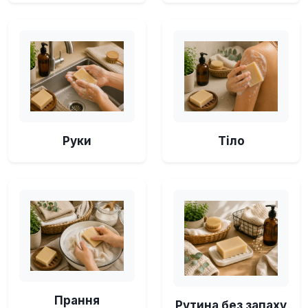
Руки
Тіло
Прання
Рутина без запаху