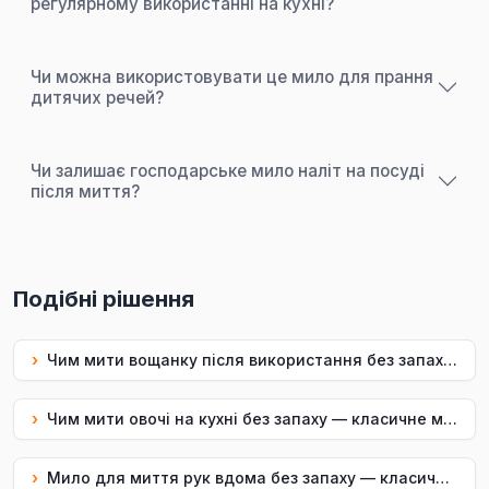
регулярному використанні на кухні?
Чи можна використовувати це мило для прання
дитячих речей?
Чи залишає господарське мило наліт на посуді
після миття?
Подібні рішення
›
Чим мити вощанку після використання без запаху — класичне мило Uf.Bee
›
Чим мити овочі на кухні без запаху — класичне мило Uf.Bee
›
Мило для миття рук вдома без запаху — класичне мило Uf.Bee