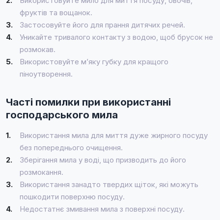
2.
Використовуйте мило для миття посуду, овочів,
фруктів та вощанок.
3.
Застосовуйте його для прання дитячих речей.
4.
Уникайте тривалого контакту з водою, щоб брусок не
розмокав.
5.
Використовуйте м’яку губку для кращого
піноутворення.
Часті помилки при використанні
господарського мила
1.
Використання мила для миття дуже жирного посуду
без попереднього очищення.
2.
Зберігання мила у воді, що призводить до його
розмокання.
3.
Використання занадто твердих щіток, які можуть
пошкодити поверхню посуду.
4.
Недостатнє змивання мила з поверхні посуду.