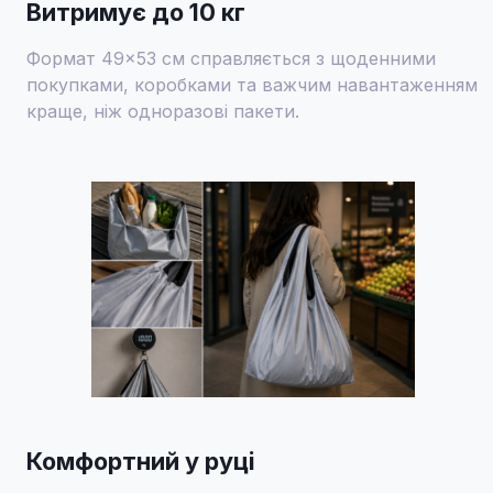
Витримує до 10 кг
Формат 49×53 см справляється з щоденними
покупками, коробками та важчим навантаженням
краще, ніж одноразові пакети.
Комфортний у руці