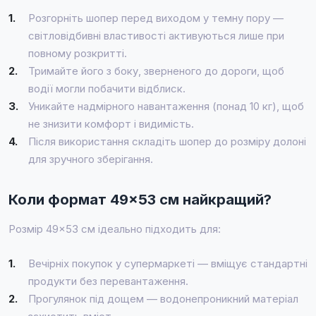
1.
Розгорніть шопер перед виходом у темну пору —
світловідбивні властивості активуються лише при
повному розкритті.
2.
Тримайте його з боку, зверненого до дороги, щоб
водії могли побачити відблиск.
3.
Уникайте надмірного навантаження (понад 10 кг), щоб
не знизити комфорт і видимість.
4.
Після використання складіть шопер до розміру долоні
для зручного зберігання.
Коли формат 49×53 см найкращий?
Розмір 49×53 см ідеально підходить для:
1.
Вечірніх покупок у супермаркеті — вміщує стандартні
продукти без перевантаження.
2.
Прогулянок під дощем — водонепроникний матеріал