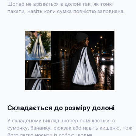
Шопер не врізається в долоні так, як тонкі
пакети, навіть коли сумка повністю заповнена.
Складається до розміру долоні
У складеному вигляді шопер поміщається в
сумочку, бананку, рюкзак або навіть кишеню, тож
його легко носити із собою щодня.