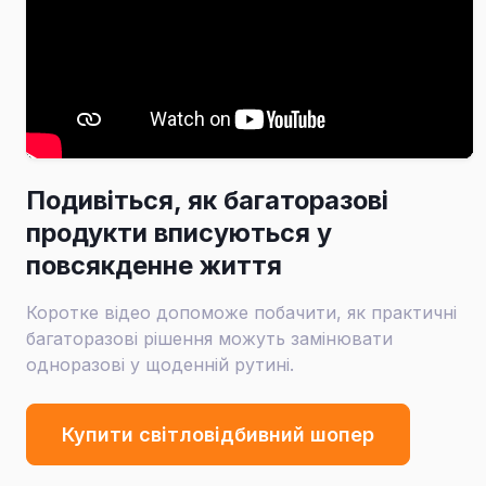
Подивіться, як багаторазові
продукти вписуються у
повсякденне життя
Коротке відео допоможе побачити, як практичні
багаторазові рішення можуть замінювати
одноразові у щоденній рутині.
Купити світловідбивний шопер