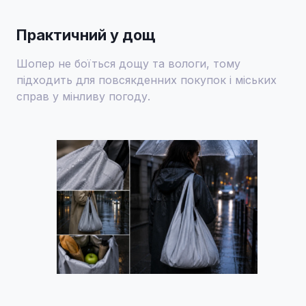
Практичний у дощ
Шопер не боїться дощу та вологи, тому
підходить для повсякденних покупок і міських
справ у мінливу погоду.