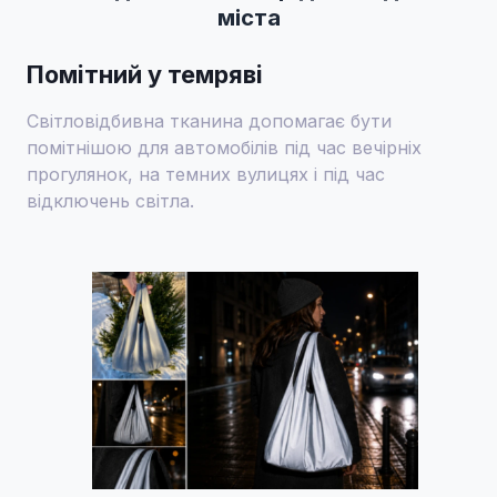
міста
Помітний у темряві
Світловідбивна тканина допомагає бути
помітнішою для автомобілів під час вечірніх
прогулянок, на темних вулицях і під час
відключень світла.