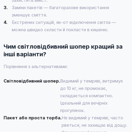
захистить вміст.
3.
Заміни пакетів — багаторазове використання
зменшує сміття.
4.
Екстрених ситуацій, як-от відключення світла —
можна швидко скласти й покласти в кишеню.
Чим світловідбивний шопер кращий за
інші варіанти?
Порівняння з альтернативами:
Світловідбивний шопер.
Видимий у темряві, витримує
до 10 кг, не промокає,
складається компактно.
Ідеальний для вечірніх
прогулянок.
Пакет або проста торба.
Не видимий у темряві, часто
рветься, не захищає від дощу.