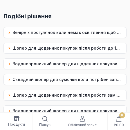
Подібні рішення
›
Вечірніх прогулянок коли немає освітлення щоб бути помітнішою — світловідбивний шопер Uf.Bee
›
Шопер для щоденних покупок після роботи до 10 кг — світловідбивний шопер Uf.Bee
›
Водонепроникний шопер для щоденних покупок коли на вулиці мокро щоб речі були захищені — світловідбивний шопер Uf.Bee
›
Складний шопер для сумочки коли потрібен запасний шопе щоб займав мало місця — світловідбивний шопер Uf.Bee
›
Шопер для щоденних покупок після роботи замість пакетів: світловідбивний шопер Uf.Bee
›
Водонепроникний шопер для щоденних покупок коли на вулиці мокро замість пакетів: світловідбивний шопер Uf.Bee
0
Продукти
Пошук
Обліковий запис
₴0.00