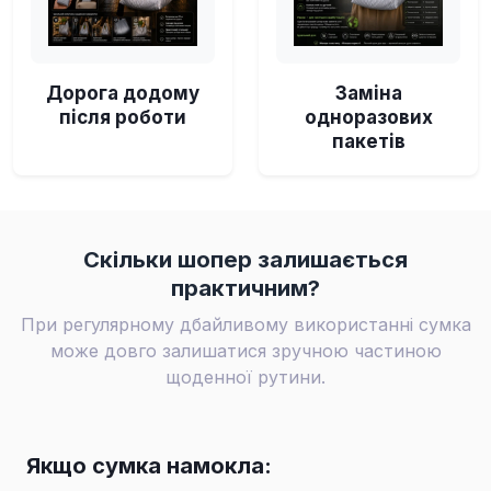
Дорога додому
Заміна
після роботи
одноразових
пакетів
Скільки шопер залишається
практичним?
При регулярному дбайливому використанні сумка
може довго залишатися зручною частиною
щоденної рутини.
Якщо сумка намокла: