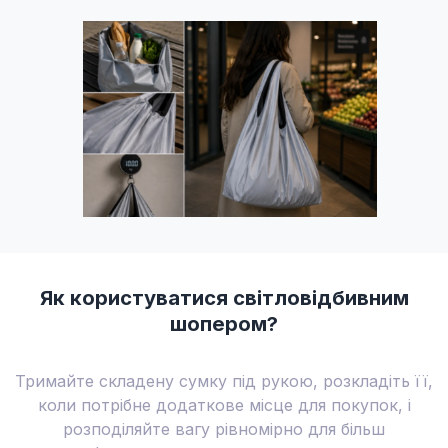
Як користуватися світловідбивним
шопером?
Тримайте складену сумку під рукою, розкладіть її,
коли потрібне додаткове місце для покупок, і
розподіляйте вагу рівномірно для більш