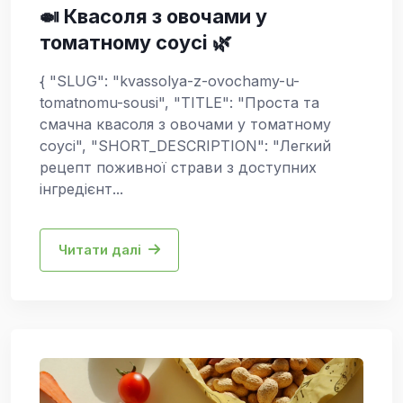
🍛 Квасоля з овочами у
томатному соусі 🌿
{ "SLUG": "kvassolya-z-ovochamy-u-
tomatnomu-sousi", "TITLE": "Проста та
смачна квасоля з овочами у томатному
соусі", "SHORT_DESCRIPTION": "Легкий
рецепт поживної страви з доступних
інгредієнт...
Читати далі