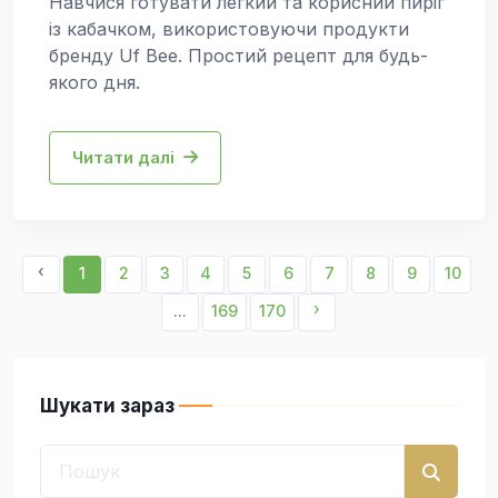
Навчися готувати легкий та корисний пиріг
із кабачком, використовуючи продукти
бренду Uf Bee. Простий рецепт для будь-
якого дня.
Читати далі
‹
1
2
3
4
5
6
7
8
9
10
›
...
169
170
Шукати зараз