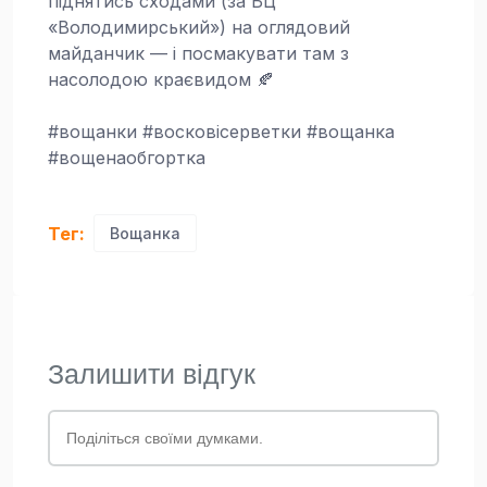
піднятись сходами (за БЦ
«Володимирський») на оглядовий
майданчик — і посмакувати там з
насолодою краєвидом 🍂
#вощанки #восковісерветки #вощанка
#вощенаобгортка
Тег:
Вощанка