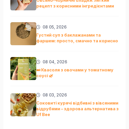
Овсяно-чорничні оладки: легкий
рецепт з корисними інгредієнтами
08 05, 2026
Густий суп з баклажанами та
фаршем: просто, смачно та кориснo
08 04, 2026
🍛 Квасоля з овочами у томатному
соусі 🌿
08 03, 2026
Соковиті курячі відбивні з вівсяними
відрубями – здорова альтернатива з
Uf Bee