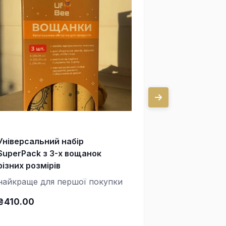
Універсальний набір
Три маленьк
SuperPack з 3-х вощанок
см)
різних розмірів
для лимона, 
найкраще для першої покупки
зробити кон
горішків і бі
₴410.00
₴250.00