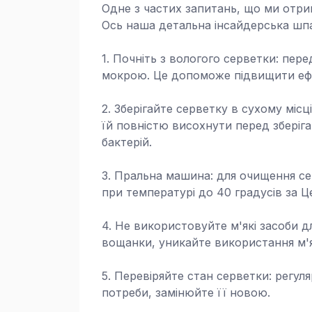
Одне з частих запитань, що ми отри
Ось наша детальна інсайдерська шпа
1. Почніть з вологого серветки: пер
мокрою. Це допоможе підвищити ефе
2. Зберігайте серветку в сухому міс
їй повністю висохнути перед збері
бактерій.
3. Пральна машина: для очищення сер
при температурі до 40 градусів за Ц
4. Не використовуйте м'які засоби 
вощанки, уникайте використання м'я
5. Перевіряйте стан серветки: регуля
потреби, замінюйте її новою.