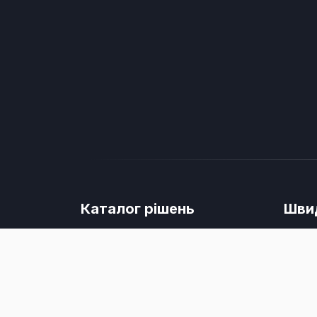
Каталог рішень
Швид
Усі сторінки
Проду
Універсальний набір SuperPack з 3-
Блог
х вощанок
Зворот
Гірчичне господарське мило
Мій об