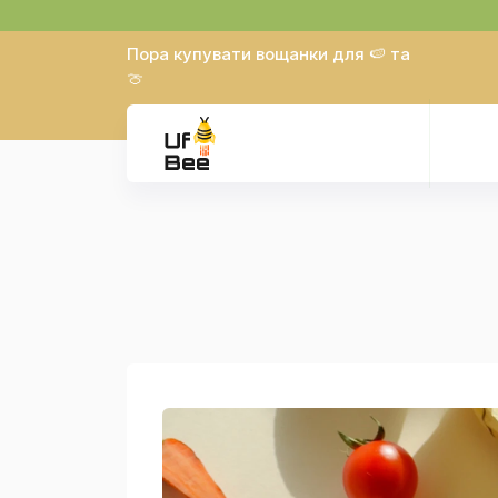
Пора купувати вощанки для 🍉 та
🍈