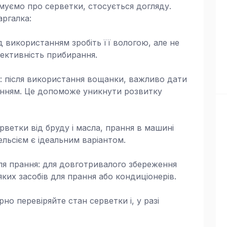
муємо про серветки, стосується догляду.
ргалка:
ед використанням зробіть її вологою, але не
ктивність прибирання.
ці: після використання вощанки, важливо дати
ганням. Це допоможе уникнути розвитку
ветки від бруду і масла, прання в машині
ельсієм є ідеальним варіантом.
для прання: для довготривалого збереження
ких засобів для прання або кондиціонерів.
рно перевіряйте стан серветки і, у разі