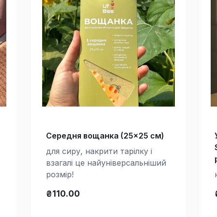
Середня вощанка (25×25 см)
для сиру, накрити тарілку і
взагалі це найуніверсальніший
розмір!
₴110.00