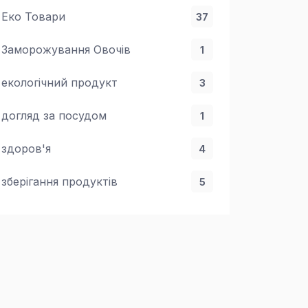
Еко Товари
37
Заморожування Овочів
1
екологічний продукт
3
догляд за посудом
1
здоров'я
4
зберігання продуктів
5