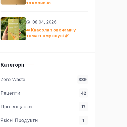
та кориснo
08 04, 2026
🍛 Квасоля з овочами у
томатному соусі 🌿
Категорії
Zero Waste
389
Рецепти
42
Про вощанки
17
Якісні Продукти
1