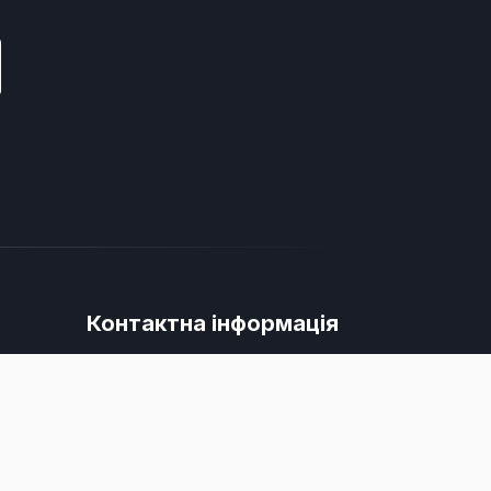
Контактна інформація
+38 (098) 076 86 71
info@uf.in.ua
вку,
Uf.Bee