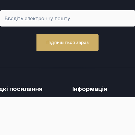
Підпишіться зараз
кі посилання
Інформація
кти
Політика конфіденційності
Договір публічної оферти
ній зв'язок
Інформація про оплату, доста
обмін чи повернення товарів 
ліковий запис