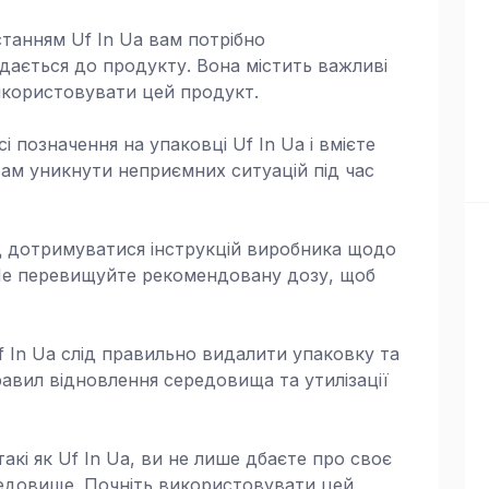
станням Uf In Ua вам потрібно
одається до продукту. Вона містить важливі
икористовувати цей продукт.
і позначення на упаковці Uf In Ua і вмієте
ам уникнути неприємних ситуацій під час
лід дотримуватися інструкцій виробника щодо
 Не перевищуйте рекомендовану дозу, щоб
f In Ua слід правильно видалити упаковку та
авил відновлення середовища та утилізації
кі як Uf In Ua, ви не лише дбаєте про своє
редовище. Почніть використовувати цей