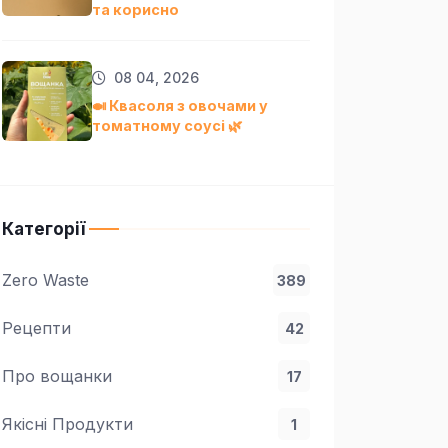
та кориснo
08 04, 2026
🍛 Квасоля з овочами у
томатному соусі 🌿
Категорії
Zero Waste
389
Рецепти
42
Про вощанки
17
Якісні Продукти
1