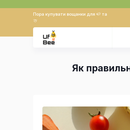
Пора купувати вощанки для 🍉 та
🍈
Як правильн