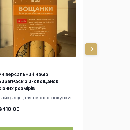
Універсальний набір
Три маленьк
SuperPack з 3-х вощанок
см)
різних розмірів
для лимона, 
найкраще для першої покупки
зробити кон
горішків і бі
₴410.00
₴250.00