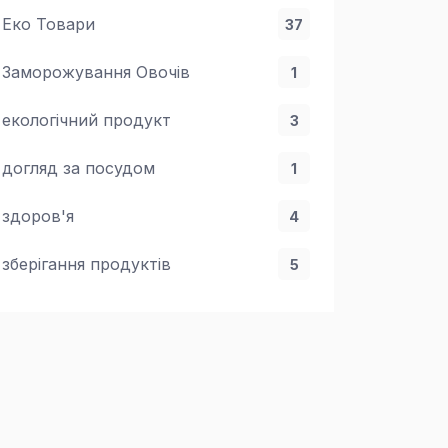
Еко Товари
37
Заморожування Овочів
1
екологічний продукт
3
догляд за посудом
1
здоров'я
4
зберігання продуктів
5