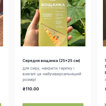
Середня вощанка (25×25 см)
для сиру, накрити тарілку і
взагалі це найуніверсальніший
розмір!
₴110.00