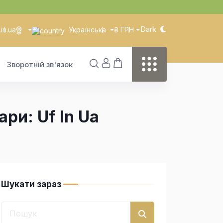
Dark
in.ua
Українська
₴ ГРН
Зворотній зв'язок
ри: Uf In Ua
Шукати зараз