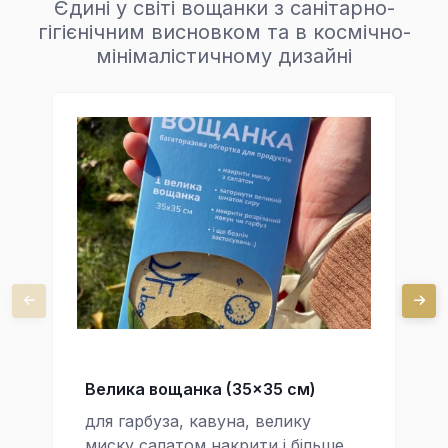
Єдині у світі вощанки з санітарно-
гігієнічним висновком та в космічно-
мінімалістичному дизайні
Велика вощанка (35x35 см)
для гарбуза, кавуна, велику
миску салатом накрити і більше