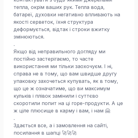
тепла, окрім ваших рук. Тепла вода,
батареї, духовки негативно впливають на
якості серветок, їхня структура
деформується, відтак і строки вжитку
змінюються.
.
Якщо від неправильного догляду ми
постійно застерігаємо, то часте
використання ми тільки заохочуєм. І ні,
справа не в тому, що вам швидше другу
упаковку захочеться купувать, як в тому,
що це ж означатиме, що ви максимум
кульків і плівок замінили і суттєво
скоротили попит на ці горе-продукти. А це
ж ціле плюсище в карму і вам, і нам 🤗
.
Здається все, а і замовлення на сайті,
посилання в шапці 🚀🚀🚀