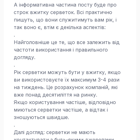
А інформативна частина посту буде про
строк вжитку серветок. Всі практично
пишуть, що вони служитимуть вам рік, і
так воно є, втім є декілька аспектів:
.
Найголовніше це те, що все залежить від
частоти використання і правильного
догляду.
.
Рік серветки можуть бути у вжитку, якщо
ви використовуєте їх максимум 3-4 рази
на тиждень. Це розрахунок компаній, які
вже понад десятиліття на ринку.
Якщо користування частіше, відповідно
миються серветки частіше, а відтак і
зношуються швидше.
.
Далі догляд: серветки не мають
контактувати з будь-якими джерелами