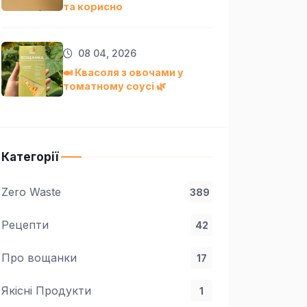
та кориснo
08 04, 2026
🍛 Квасоля з овочами у
томатному соусі 🌿
Категорії
Zero Waste
389
Рецепти
42
Про вощанки
17
Якісні Продукти
1