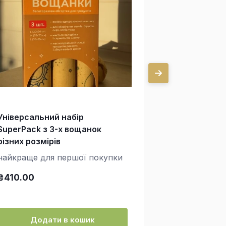
Універсальний набір
Три маленьк
SuperPack з 3-х вощанок
см)
різних розмірів
для лимона, 
найкраще для першої покупки
зробити кон
горішків і бі
₴410.00
₴250.00
Додати в кошик
Дода