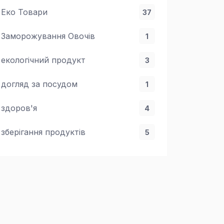
Еко Товари
37
Заморожування Овочів
1
екологічний продукт
3
догляд за посудом
1
здоров'я
4
зберігання продуктів
5