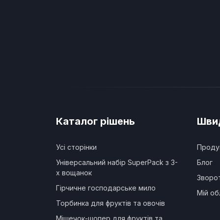
Каталог рішень
Швид
Усі сторінки
Проду
Універсальний набір SuperPack з 3-
Блог
х вощанок
Зворот
Гірчичне господарське мило
Мій об
Торбинка для фруктів та овочів
Мішечок-шопер для фруктів та