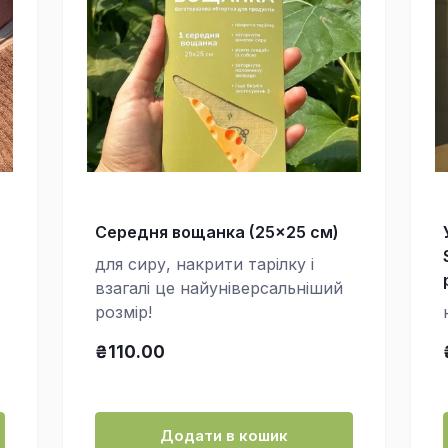
Середня вощанка (25×25 см)
для сиру, накрити тарілку і
взагалі це найуніверсальніший
розмір!
₴110.00
Додати в кошик