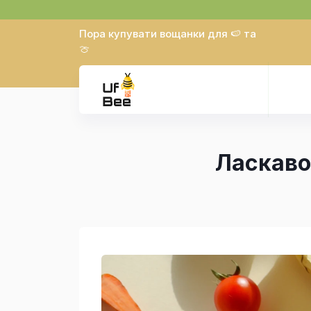
Пора купувати вощанки для 🍉 та
🍈
Ласкаво 