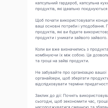
капсульний гардероб, капсульна кух
продуктів, які ідеально поєднуються
Щоб почати використовувати концепц
ваші основні потреби і уподобання. 
продуктів, які ви будете використов
продукти і уникати зайвого зайвого.
Коли ви вже визначились з продукта
комбінуючи їх між собою. Це дозвол
та гроші на зайві продукти.
Не забувайте про організацію вашої
органайзери, щоб зберігати продукт
відслідковувати терміни придатност
Заклик до дії: Почніть використовув
сьогодні, щоб зекономити час, гроші
насолоджуватися смачною та збала