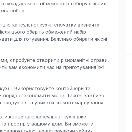
ня складається з обмеженого набору якісних
 між собою.
ію капсульної кухні, спочатку визначте
Після цього оберіть обмежений набір
увати для готування. Важливо обирати якісні
ми, спробуйте створити різноманітні страви,
ить вам економити час на приготування їжі
 кухні. Використовуйте контейнери та
и поряд і зекономити місце. Також важливо
і продуктів та уникати їхнього марнування.
ати концепцію капсульної кухні вже
 та простір у вашому домі. Ви зможете
нсованою їжею, не витрачаючи зайвих