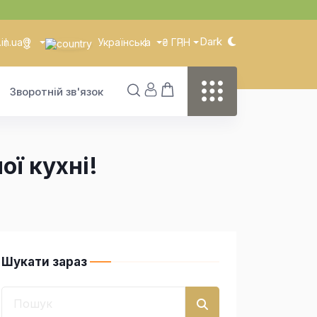
Dark
in.ua
Українська
₴ ГРН
Зворотній зв'язок
ої кухні!
Шукати зараз