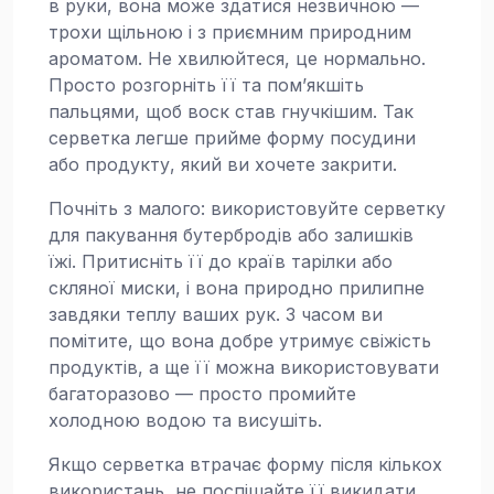
в руки, вона може здатися незвичною —
трохи щільною і з приємним природним
ароматом. Не хвилюйтеся, це нормально.
Просто розгорніть її та пом’якшіть
пальцями, щоб воск став гнучкішим. Так
серветка легше прийме форму посудини
або продукту, який ви хочете закрити.
Почніть з малого: використовуйте серветку
для пакування бутербродів або залишків
їжі. Притисніть її до країв тарілки або
скляної миски, і вона природно прилипне
завдяки теплу ваших рук. З часом ви
помітите, що вона добре утримує свіжість
продуктів, а ще її можна використовувати
багаторазово — просто промийте
холодною водою та висушіть.
Якщо серветка втрачає форму після кількох
використань, не поспішайте її викидати.