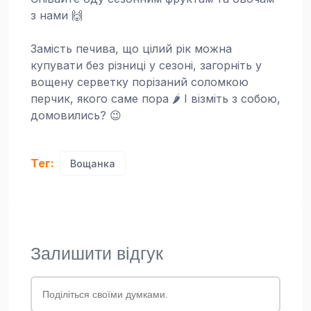
з нами 🙌
Замість печива, що цілий рік можна
купувати без різниці у сезоні, загорніть у
вощену серветку порізаний соломкою
перчик, якого саме пора 🌶 І візміть з собою,
домовились? 😉
Тег:
Вощанка