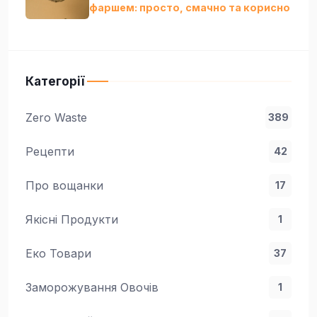
фаршем: просто, смачно та кориснo
Категорії
Zero Waste
389
Рецепти
42
Про вощанки
17
Якісні Продукти
1
Еко Товари
37
Заморожування Овочів
1