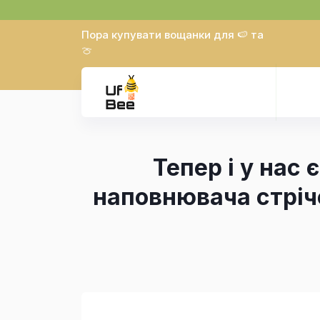
Пора купувати вощанки для 🍉 та
🍈
Тепер і у нас 
наповнювача стріче