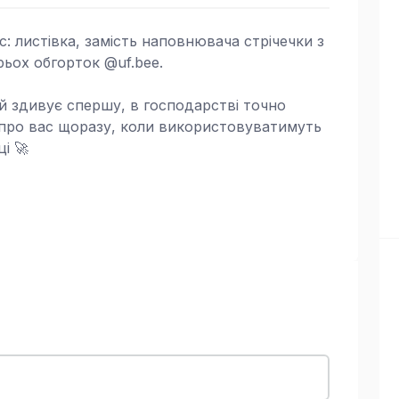
с: листівка, замість наповнювача стрічечки з
рьох обгорток @uf.bee.
й здивує спершу, в господарстві точно
 про вас щоразу, коли використовуватимуть
і 🚀