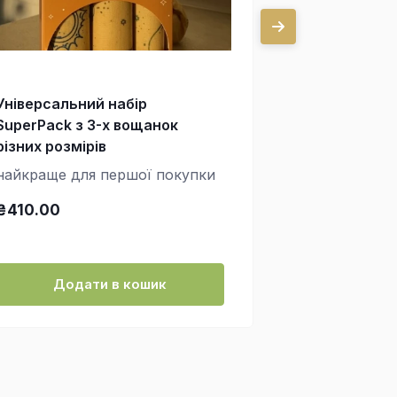
Універсальний набір
Три маленьк
SuperPack з 3-х вощанок
см)
різних розмірів
для лимона, 
найкраще для першої покупки
зробити кон
горішків і бі
₴410.00
₴250.00
Додати в кошик
Дода