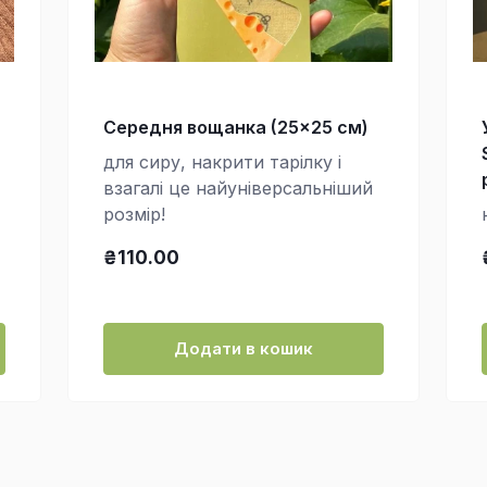
Середня вощанка (25×25 см)
для сиру, накрити тарілку і
взагалі це найуніверсальніший
розмір!
₴110.00
Додати в кошик