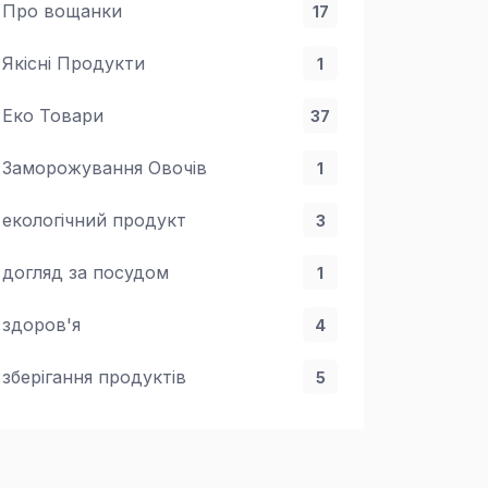
Про вощанки
17
Якісні Продукти
1
Еко Товари
37
Заморожування Овочів
1
екологічний продукт
3
догляд за посудом
1
здоров'я
4
зберігання продуктів
5