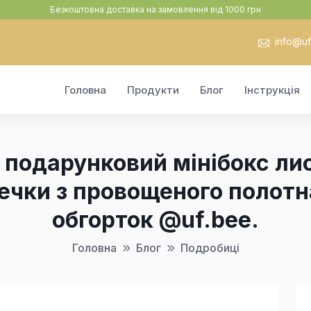
Безкоштовна доставка на замовлення від 1000 грн
info@uf.
Головна
Продукти
Блог
Інструкція
є подарунковий мінібокс ли
чки з провощеного полотна
обгорток @uf.bee.
Головна
Блог
Подробиці