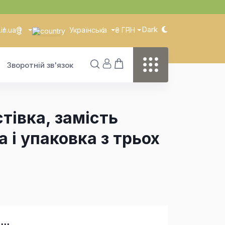
Dark
in.ua
Українська
₴ ГРН
Зворотній зв'язок
стівка, замість
 і упаковка з трьох