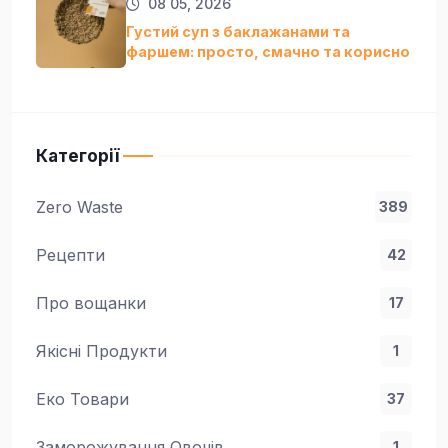
08 05, 2026
Густий суп з баклажанами та
фаршем: просто, смачно та кориснo
Категорії
Zero Waste
389
Рецепти
42
Про вощанки
17
Якісні Продукти
1
Еко Товари
37
Заморожування Овочів
1