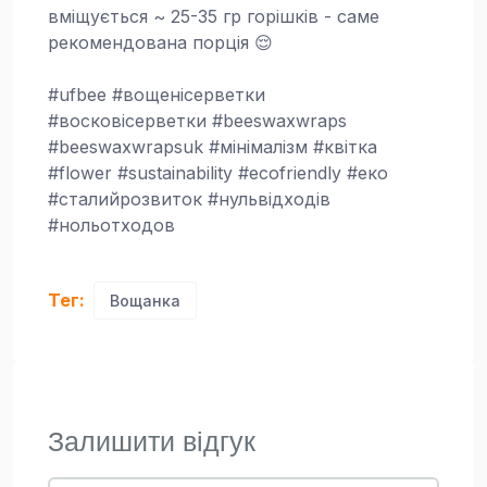
вміщується ~ 25-35 гр горішків - саме
рекомендована порція 😌
#ufbee #вощенісерветки
#восковісерветки #beeswaxwraps
#beeswaxwrapsuk #мінімалізм #квітка
#flower #sustainability #ecofriendly #еко
#сталийрозвиток #нульвідходів
#нольотходов
Тег:
Вощанка