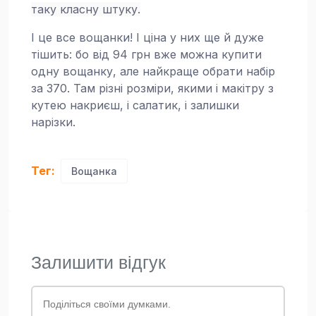
таку класну штуку.
І це все вощанки! І ціна у них ще й дуже
тішить: бо від 94 грн вже можна купити
одну вощанку, але найкраще обрати набір
за 370. Там різні розміри, якими і макітру з
кутею накриєш, і салатик, і залишки
нарізки.
Тег:
Вощанка