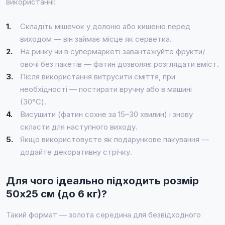
використанні:
1.
Складіть мішечок у долоню або кишеню перед
виходом — він займає місце як серветка.
2.
На ринку чи в супермаркеті завантажуйте фрукти/
овочі без пакетів — фатин дозволяє розглядати вміст.
3.
Після використання витрусити сміття, при
необхідності — постирати вручну або в машині
(30°C).
4.
Висушити (фатин сохне за 15–30 хвилин) і знову
скласти для наступного виходу.
5.
Якщо використовуєте як подарункове пакування —
додайте декоративну стрічку.
Для чого ідеально підходить розмір
50x25 см (до 6 кг)?
Такий формат — золота середина для безвідходного