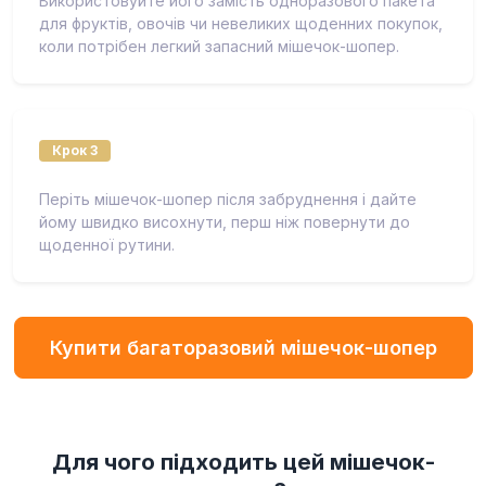
Використовуйте його замість одноразового пакета
для фруктів, овочів чи невеликих щоденних покупок,
коли потрібен легкий запасний мішечок-шопер.
Крок 3
Періть мішечок-шопер після забруднення і дайте
йому швидко висохнути, перш ніж повернути до
щоденної рутини.
Купити багаторазовий мішечок-шопер
Для чого підходить цей мішечок-