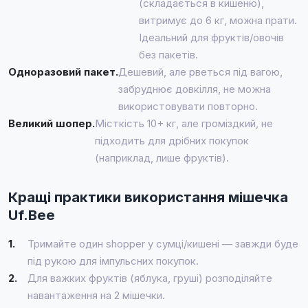
(складається в кишеню),
витримує до 6 кг, можна прати.
Ідеальний для фруктів/овочів
без пакетів.
Одноразовий пакет.
Дешевий, але рветься під вагою,
забруднює довкілля, не можна
використовувати повторно.
Великий шопер.
Місткість 10+ кг, але громіздкий, не
підходить для дрібних покупок
(наприклад, лише фруктів).
Кращі практики використання мішечка
Uf.Bee
1.
Тримайте один shopper у сумці/кишені — завжди буде
під рукою для імпульсних покупок.
2.
Для важких фруктів (яблука, груші) розподіляйте
навантаження на 2 мішечки.