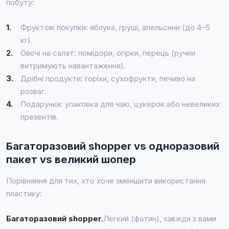
побуту:
1.
Фруктові покупки: яблука, груші, апельсини (до 4–5
кг).
2.
Овочі на салат: помідори, огірки, перець (ручки
витримують навантаження).
3.
Дрібні продукти: горіхи, сухофрукти, печиво на
розваг.
4.
Подарунки: упаковка для чаю, цукерок або невеликих
презентів.
Багаторазовий shopper vs одноразовий
пакет vs великий шопер
Порівняння для тих, хто хоче зменшити використання
пластику:
Багаторазовий shopper.
Легкий (фатин), завжди з вами