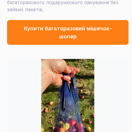
багаторазового подарункового пакування без
зайвих пакетів.
Купити багаторазовий мішечок-
шопер