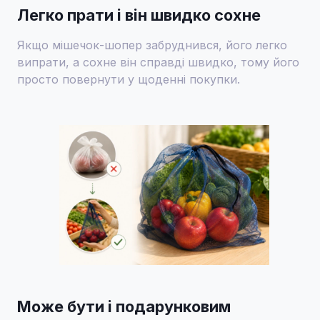
Легко прати і він швидко сохне
Якщо мішечок-шопер забруднився, його легко
випрати, а сохне він справді швидко, тому його
просто повернути у щоденні покупки.
Може бути і подарунковим