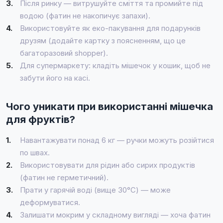
3.
Після ринку — витрушуйте сміття та промийте під
водою (фатин не накопичує запахи).
4.
Використовуйте як еко-пакування для подарунків
друзям (додайте картку з поясненням, що це
багаторазовий shopper).
5.
Для супермаркету: кладіть мішечок у кошик, щоб не
забути його на касі.
Чого уникати при використанні мішечка
для фруктів?
1.
Навантажувати понад 6 кг — ручки можуть розійтися
по швах.
2.
Використовувати для рідин або сирих продуктів
(фатин не герметичний).
3.
Прати у гарячій воді (вище 30°C) — може
деформуватися.
4.
Залишати мокрим у складному вигляді — хоча фатин