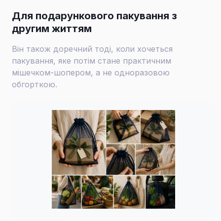
Для подарункового пакування з
другим життям
Він також доречний тоді, коли хочеться
пакування, яке потім стане практичним
мішечком-шопером, а не одноразовою
обгорткою.