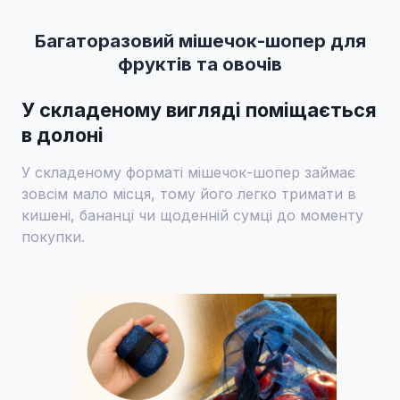
Багаторазовий мішечок-шопер для
фруктів та овочів
У складеному вигляді поміщається
в долоні
У складеному форматі мішечок-шопер займає
зовсім мало місця, тому його легко тримати в
кишені, бананці чи щоденній сумці до моменту
покупки.