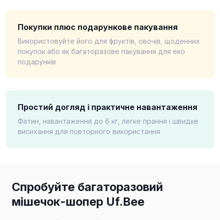
Покупки плюс подарункове пакування
Використовуйте його для фруктів, овочів, щоденних
покупок або як багаторазове пакування для еко
подарунків
Простий догляд і практичне навантаження
Фатин, навантаження до 6 кг, легке прання і швидке
висихання для повторного використання
Спробуйте багаторазовий
мішечок-шопер Uf.Bee