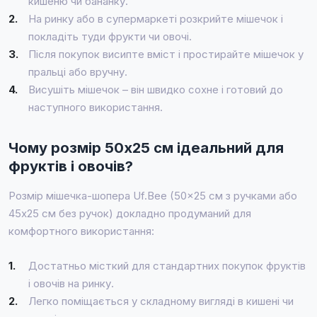
кишеню чи бананку.
2.
На ринку або в супермаркеті розкрийте мішечок і
покладіть туди фрукти чи овочі.
3.
Після покупок висипте вміст і простирайте мішечок у
пральці або вручну.
4.
Висушіть мішечок – він швидко сохне і готовий до
наступного використання.
Чому розмір 50x25 см ідеальний для
фруктів і овочів?
Розмір мішечка-шопера Uf.Bee (50x25 см з ручками або
45x25 см без ручок) докладно продуманий для
комфортного використання:
1.
Достатньо місткий для стандартних покупок фруктів
і овочів на ринку.
2.
Легко поміщається у складному вигляді в кишені чи