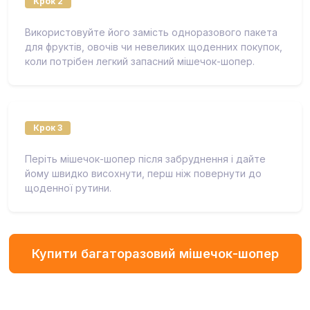
Крок 2
Використовуйте його замість одноразового пакета
для фруктів, овочів чи невеликих щоденних покупок,
коли потрібен легкий запасний мішечок-шопер.
Крок 3
Періть мішечок-шопер після забруднення і дайте
йому швидко висохнути, перш ніж повернути до
щоденної рутини.
Купити багаторазовий мішечок-шопер