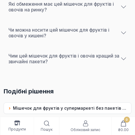
Які обмеження має цей мішечок для фруктів і
овочів на ринку?
Чи можна носити цей мішечок для фруктів і
овочів у кишені?
Чим цей мішечок для фруктів і овочів кращий за
звичайні пакети?
Подібні рішення
›
Мішечок для фруктів у супермаркеті без пакетів — мішечок-шопер Uf.Bee
0
›
Компактний шопер для фруктів у кишені щоб завжди мати з собою — мішечок-шопер Uf.Bee
Продукти
Пошук
Обліковий запис
₴0.00