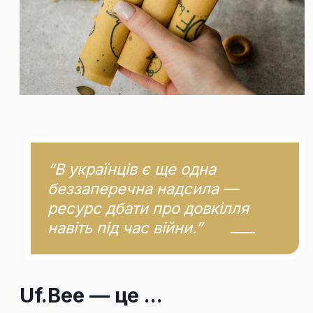
“В українців є ще одна
беззаперечна надсила —
ресурс дбати про довкілля
навіть під час війни.”
Uf.Bee — це ...