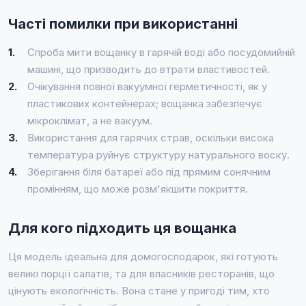
Часті помилки при використанні
1.
Спроба мити вощанку в гарячій воді або посудомийній
машині, що призводить до втрати властивостей.
2.
Очікування повної вакуумної герметичності, як у
пластикових контейнерах; вощанка забезпечує
мікроклімат, а не вакуум.
3.
Використання для гарячих страв, оскільки висока
температура руйнує структуру натурального воску.
4.
Зберігання біля батареї або під прямим сонячним
промінням, що може розм'якшити покриття.
Для кого підходить ця вощанка
Ця модель ідеальна для домогосподарок, які готують
великі порції салатів, та для власників ресторанів, що
цінують екологічність. Вона стане у пригоді тим, хто