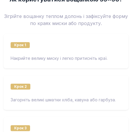
Зігрійте вощанку теплом долонь і зафіксуйте форму
по краях миски або продукту.
Крок 1
Накрийте велику миску і легко притисніть краї.
Крок 2
Загорніть великі шматки хліба, кавуна або гарбуза.
Крок 3