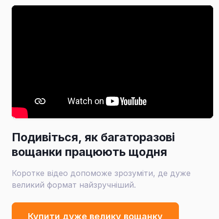
Подивіться, як багаторазові
вощанки працюють щодня
Коротке відео допоможе зрозуміти, де дуже
великий формат найзручніший.
Купити дуже велику вощанку