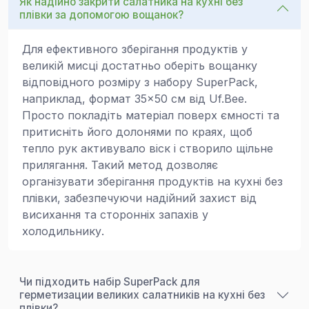
Як надійно закрити салатника на кухні без
плівки за допомогою вощанок?
Для ефективного зберігання продуктів у
великій мисці достатньо оберіть вощанку
відповідного розміру з набору SuperPack,
наприклад, формат 35×50 см від Uf.Bee.
Просто покладіть матеріал поверх ємності та
притисніть його долонями по краях, щоб
тепло рук активувало віск і створило щільне
прилягання. Такий метод дозволяє
організувати зберігання продуктів на кухні без
плівки, забезпечуючи надійний захист від
висихання та сторонніх запахів у
холодильнику.
Чи підходить набір SuperPack для
герметизации великих салатників на кухні без
плівки?