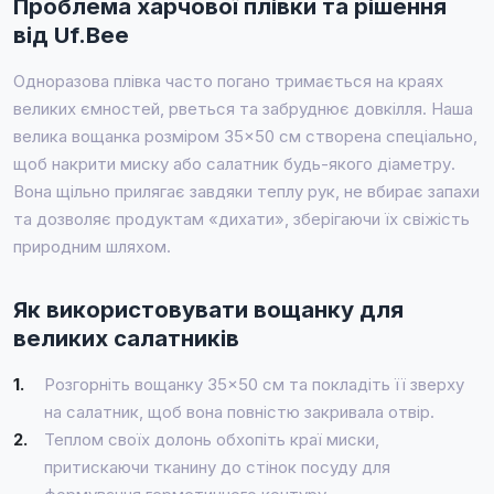
Проблема харчової плівки та рішення
від Uf.Bee
Одноразова плівка часто погано тримається на краях
великих ємностей, рветься та забруднює довкілля. Наша
велика вощанка розміром 35×50 см створена спеціально,
щоб накрити миску або салатник будь-якого діаметру.
Вона щільно прилягає завдяки теплу рук, не вбирає запахи
та дозволяє продуктам «дихати», зберігаючи їх свіжість
природним шляхом.
Як використовувати вощанку для
великих салатників
1.
Розгорніть вощанку 35×50 см та покладіть її зверху
на салатник, щоб вона повністю закривала отвір.
2.
Теплом своїх долонь обхопіть краї миски,
притискаючи тканину до стінок посуду для