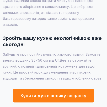
шукає надійний спосіб накрити миску без плівки для
щоденного зберігання в холодильнику. Це вибір для
свідомих споживачів, які віддають перевагу
багаторазовому використанню замість одноразових
відходів.
Зробіть вашу кухню екологічнішою вже
сьогодні
Забудьте про постійну купівлю харчової плівки. Замовте
велику вощанку 35×50 см від Uf.Bee та отримайте
зручний, стильний і довговічний інструмент для вашої
кухні. Це простий крок до зменшення пластикових
відходів та збереження свіжості ваших улюблених страв.
Купити дуже велику вощанку