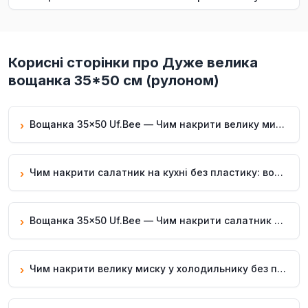
Корисні сторінки про Дуже велика
вощанка 35*50 см (рулоном)
Вощанка 35×50 Uf.Bee — Чим накрити велику миску у холодильнику, багаторазово
›
Чим накрити салатник на кухні без пластику: вощанка 35×50 Uf.Bee
›
Вощанка 35×50 Uf.Bee — Чим накрити салатник на кухні, багаторазово
›
Чим накрити велику миску у холодильнику без плівки — вощанка 35×50 Uf.Bee
›