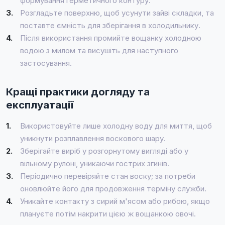
формування герметичного контуру.
3.
Розгладьте поверхню, щоб усунути зайві складки, та
поставте ємність для зберігання в холодильнику.
4.
Після використання промийте вощанку холодною
водою з милом та висушіть для наступного
застосування.
Кращі практики догляду та
експлуатації
1.
Використовуйте лише холодну воду для миття, щоб
уникнути розплавлення воскового шару.
2.
Зберігайте виріб у розгорнутому вигляді або у
вільному рулоні, уникаючи гострих згинів.
3.
Періодично перевіряйте стан воску; за потреби
оновлюйте його для продовження терміну служби.
4.
Уникайте контакту з сирий м'ясом або рибою, якщо
плануєте потім накрити цією ж вощанкою овочі.