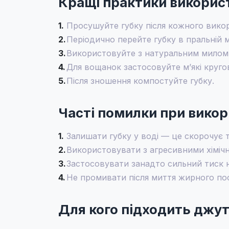
Кращі практики викорис
1.
Просушуйте губку після кожного вико
2.
Періодично перейте губку в пральній м
3.
Використовуйте з натуральним милом 
4.
Для вощанок застосовуйте м’які кругов
5.
Після зношення компостуйте губку.
Часті помилки при викор
1.
Залишати губку у воді — це скорочує 
2.
Використовувати з агресивними хіміч
3.
Застосовувати занадто сильний тиск н
4.
Не промивати після миття жирного по
Для кого підходить джут