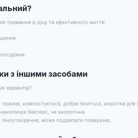
еальний?
ля тримання в руці та ефективного миття:
щення.
 посудини.
ки з іншими засобами
их варіантів?
 прання, компостується, добре піниться, жорстка для 
акопичує бактерії, не екологічна.
 піноутворення, може подряпати поверхню.