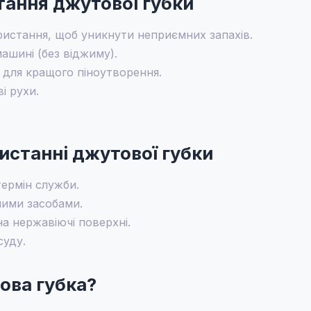
тання джутової губки
ристання, щоб уникнути неприємних запахів.
ашині (без віджиму).
для кращого піноутворення.
і рухи.
истанні джутової губки
термін служби.
ними засобами.
а нержавіючі поверхні.
суду.
ова губка?