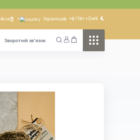
Dark
in.ua
Українська
₴ ГРН
Зворотній зв'язок