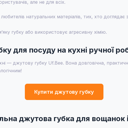
ристувачів, але не для всіх.
, любителів натуральних матеріалів, тих, хто доглядає
’яку губку або використовує агресивну хімію.
ку для посуду на кухні ручної ро
ухні — джутову губку Uf.Bee. Вона довговічна, практич
ологічним!
Купити джутову губку
льна джутова губка для вощанок і