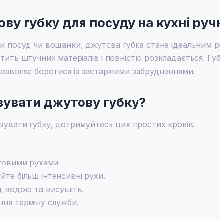
ву губку для посуду на кухні руч
и посуд чи вощанки, джутова губка стане ідеальним р
ить штучних матеріалів і повністю розкладається. Губ
дозволяє боротися із застарілими забрудненнями.
вувати джутову губку?
вати губку, дотримуйтесь цих простих кроків:
говими рухами.
те більш інтенсивні рухи.
д водою та висушіть.
ння терміну служби.