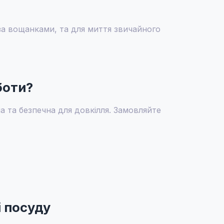
 за вощанками, та для миття звичайного
боти?
на та безпечна для довкілля. Замовляйте
 посуду