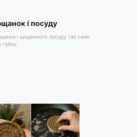
ощанок і посуду
ощанок і щоденного посуду так само
 губку.