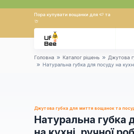
Пора купувати вощанки для 🍉 та
🍈
Головна
Каталог рішень
Джутова г
Натуральна губка для посуду на кухн
Джутова губка для миття вощанок та посу
Натуральна губка 
на кухні, ручної ро