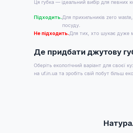
Ця губка — ідеальний вибір для певних ко
Підходить.
Для прихильників zero waste
посуду.
Не підходить.
Для тих, хто шукає дуже м
Де придбати джутову губ
Оберіть екологічний варіант для своєї к
на uf.in.ua та зробіть свій побут більш ек
Натура