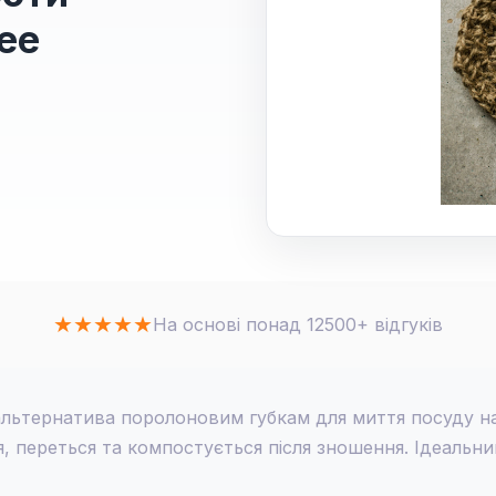
ee
★
★
★
★
★
На основі понад 12500+ відгуків
альтернатива поролоновим губкам для миття посуду на
 переться та компостується після зношення. Ідеальний 