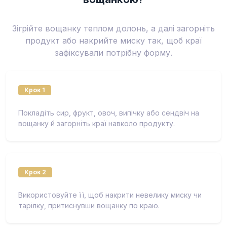
Зігрійте вощанку теплом долонь, а далі загорніть
продукт або накрийте миску так, щоб краї
зафіксували потрібну форму.
Крок 1
Покладіть сир, фрукт, овоч, випічку або сендвіч на
вощанку й загорніть краї навколо продукту.
Крок 2
Використовуйте її, щоб накрити невелику миску чи
тарілку, притиснувши вощанку по краю.