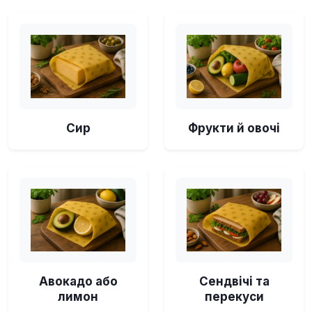
Сир
Фрукти й овочі
Авокадо або
Сендвічі та
лимон
перекуси