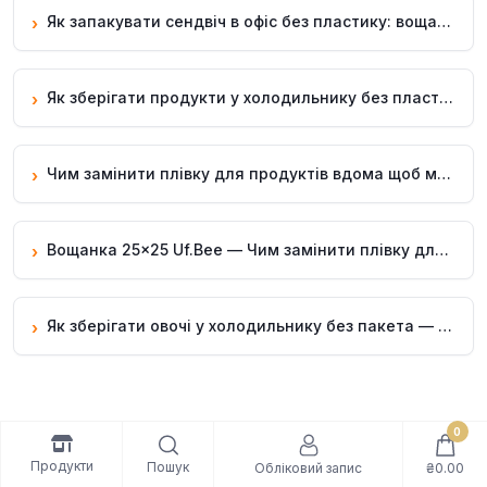
Як запакувати сендвіч в офіс без пластику: вощанка 25×25 Uf.Bee
›
Як зберігати продукти у холодильнику без пластику — вощанка 25×25 Uf.Bee
›
Чим замінити плівку для продуктів вдома щоб менше пакетів — вощанка 25×25 Uf.Bee
›
Вощанка 25×25 Uf.Bee — Чим замінити плівку для продуктів на кухні для багаторазового використання
›
Як зберігати овочі у холодильнику без пакета — вощанка 25×25 Uf.Bee
›
Ще корисні сторінки
0
Продукти
Пошук
Обліковий запис
₴0.00