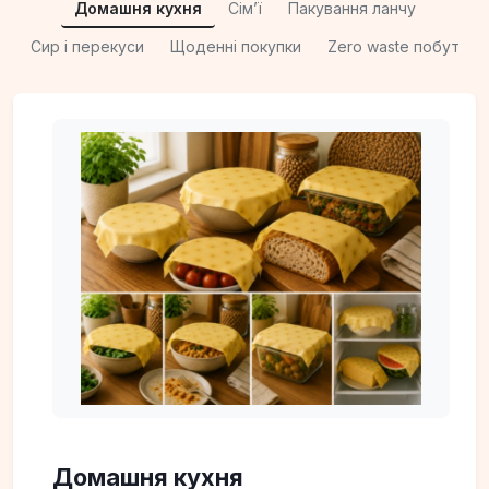
Домашня кухня
Сімʼї
Пакування ланчу
Сир і перекуси
Щоденні покупки
Zero waste побут
Домашня кухня