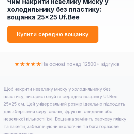
Чим накрити невелику миску у
холодильнику без пластику:
вощанка 25×25 Uf.Bee
Купити середню вощанку
★
★
★
★
★
На основі понад 12500+ відгуків
Щоб накрити невелику миску у холодильнику без
пластику, використовуйте середню вощанку Uf.Bee
25×25 см. Цей універсальний розмір ідеально підходить
для зберігання сиру, овочів, фруктів, сендвічів або
невеликої кількості їжі. Вощанка замінить харчову плівку
та пакети, забезпечуючи екологічне та багаторазове
використання.