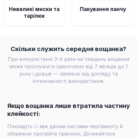
Невеликі миски та
Пакування ланчу
тарілки
Скільки служить середня вощанка?
При використанні 3–4 рази на тиждень вощанка
може прослужити орієнтовно від 7 місяців до 1
року і довше — залежно від догляду та
інтенсивності використання.
Якщо вощанка лише втратила частину
клейкості:
Покладіть її між двома листами пергаменту й
обережно прогрійте праскою. Дочекайтеся