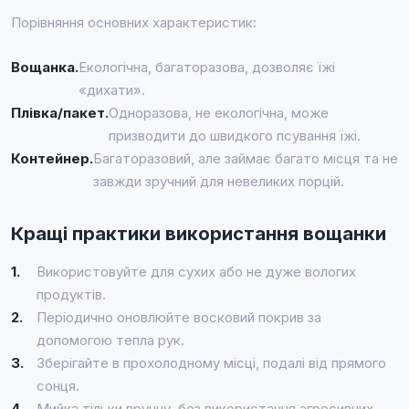
Порівняння основних характеристик:
Вощанка.
Екологічна, багаторазова, дозволяє їжі
«дихати».
Плівка/пакет.
Одноразова, не екологічна, може
призводити до швидкого псування їжі.
Контейнер.
Багаторазовий, але займає багато місця та не
завжди зручний для невеликих порцій.
Кращі практики використання вощанки
1.
Використовуйте для сухих або не дуже вологих
продуктів.
2.
Періодично оновлюйте восковий покрив за
допомогою тепла рук.
3.
Зберігайте в прохолодному місці, подалі від прямого
сонця.
4.
Мийка тільки вручну, без використання агресивних