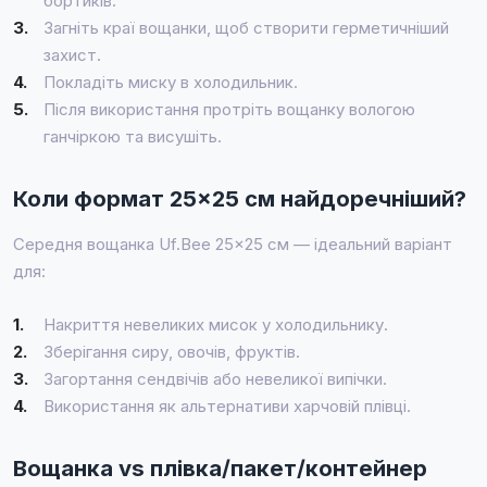
бортиків.
3.
Загніть краї вощанки, щоб створити герметичніший
захист.
4.
Покладіть миску в холодильник.
5.
Після використання протріть вощанку вологою
ганчіркою та висушіть.
Коли формат 25×25 см найдоречніший?
Середня вощанка Uf.Bee 25×25 см — ідеальний варіант
для:
1.
Накриття невеликих мисок у холодильнику.
2.
Зберігання сиру, овочів, фруктів.
3.
Загортання сендвічів або невеликої випічки.
4.
Використання як альтернативи харчовій плівці.
Вощанка vs плівка/пакет/контейнер