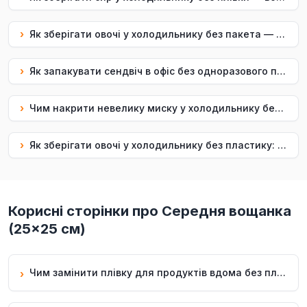
›
Як зберігати овочі у холодильнику без пакета — вощанка 25×25 Uf.Bee
›
Як запакувати сендвіч в офіс без одноразового пакування — вощанка 25×25 Uf.Bee
›
Чим накрити невелику миску у холодильнику без плівки — вощанка 25×25 Uf.Bee
›
Як зберігати овочі у холодильнику без пластику: вощанка 25×25 Uf.Bee
Корисні сторінки про Середня вощанка
(25×25 см)
Чим замінити плівку для продуктів вдома без пластику — вощанка 25×25 Uf.Bee
›