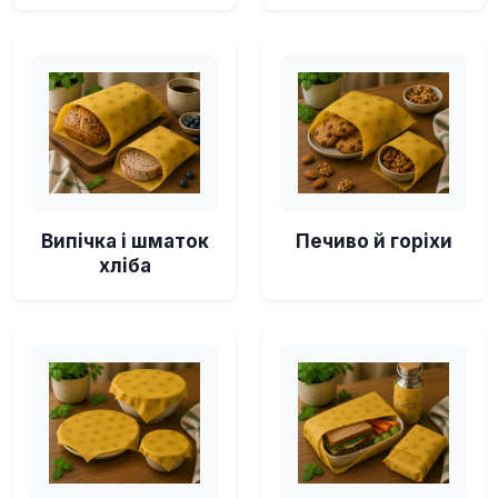
Випічка і шматок
Печиво й горіхи
хліба