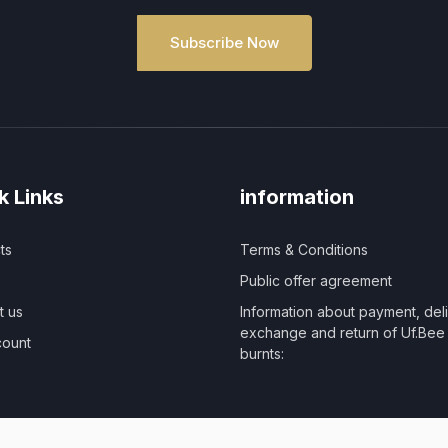
Subscribe Now
k Links
information
ts
Terms & Conditions
Public offer agreement
t us
Information about payment, deli
exchange and return of Uf.Be
ount
burnts: