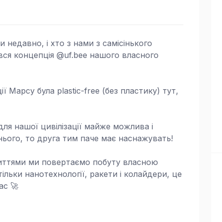
 недавно, і хто з нами з самісінького
 вся концепція @uf.bee нашого власного
 Марсу була plastic-free (без пластику) тут,
ля нашої цивілізації майже можлива і
ього, то друга тим паче має наснажувать!
риттями ми повертаємо побуту власною
ільки нанотехнології, ракети і колайдери, це
ас 🚀