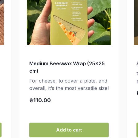
Medium Beeswax Wrap (25×25
cm)
For cheese, to cover a plate, and
overall, it’s the most versatile size!
₴110.00
Add to cart