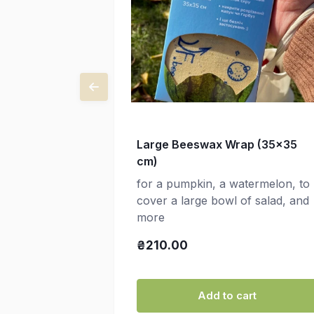
Large Beeswax Wrap (35x35
cm)
for a pumpkin, a watermelon, to
cover a large bowl of salad, and
more
₴210.00
Add to cart