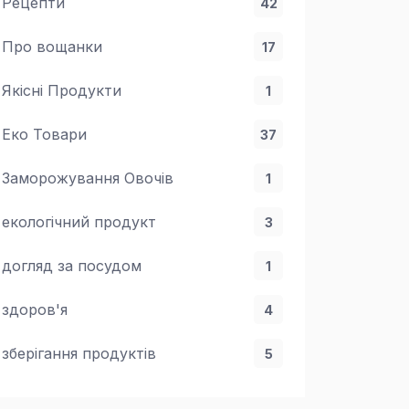
Рецепти
42
Про вощанки
17
Якісні Продукти
1
Еко Товари
37
Заморожування Овочів
1
екологічний продукт
3
догляд за посудом
1
здоров'я
4
зберігання продуктів
5