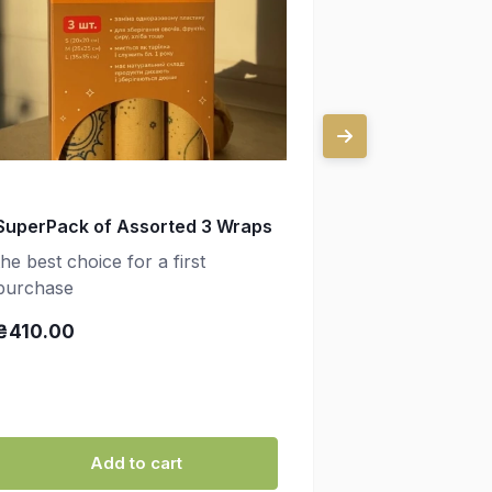
SuperPack of Assorted 3 Wraps
Three Small
(20х20 cm)
the best choice for a first
purchase
for a lemon, t
make a pouch
₴410.00
₴250.00
Add to cart
Ad