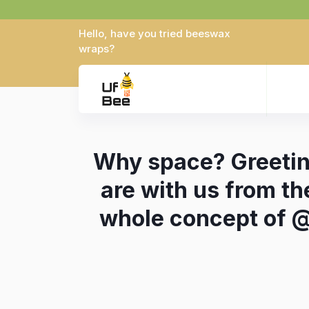
Hello, have you tried beeswax
wraps?
Why space? Greeting
are with us from t
whole concept of @u