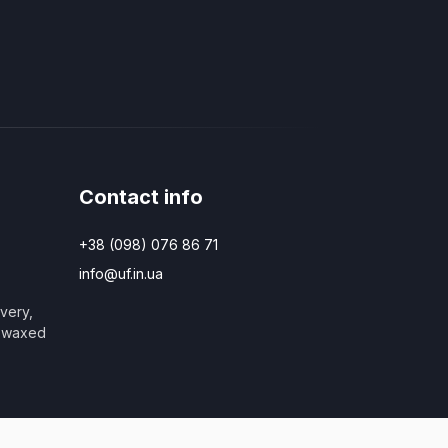
Contact info
+38 (098) 076 86 71
info@uf.in.ua
very,
e waxed