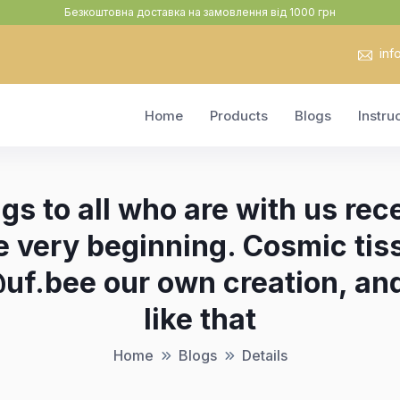
Безкоштовна доставка на замовлення від 1000 грн
inf
Home
Products
Blogs
Instru
s to all who are with us rec
he very beginning. Cosmic tis
f.bee our own creation, and 
like that
Home
Blogs
Details