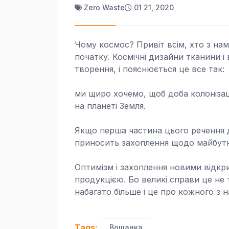
Zero Waste
01 21, 2020
Чому космос? Привіт всім, хто з нами
початку. Космічні дизайни тканини і
творення, і пояснюється це все так:
ми щиро хочемо, щоб доба колонізації
на планеті Земля.
Якщо перша частина цього речення д
приносить захоплення щодо майбутн
Оптимізм і захоплення новими відк
продукцією. Бо великі справи це не т
набагато більше і це про кожного з н
Tags:
Вощанка