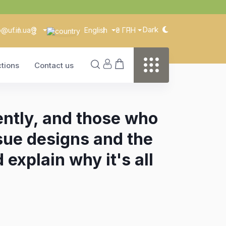
Dark
o@uf.in.ua
English
₴ ГРН
ctions
Contact us
ently, and those who
sue designs and the
explain why it's all