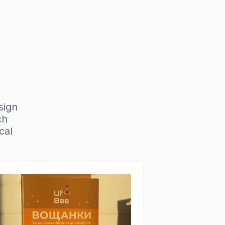
sign
ch
cal