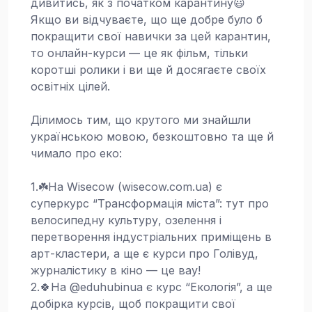
дивитись, як з початком карантинy😃
Якщо ви відчуваєте, що ще добре було б
покращити свої навички за цей карантин,
то онлайн-курси — це як фільм, тільки
коротші ролики і ви ще й досягаєте своїх
освітніх цілей.
Ділимось тим, що крутого ми знайшли
українською мовою, безкоштовно та ще й
чимало про еко:
1.☘️На Wisecow (wisecow.com.ua) є
суперкурс “Трансформація міста”: тут про
велосипедну культуру, озелення і
перетворення індустріальних приміщень в
арт-кластери, а ще є курси про Голівуд,
журналістику в кіно — це вау!
2.🍀На @eduhubinua є курс “Екологія”, а ще
добірка курсів, щоб покращити свої