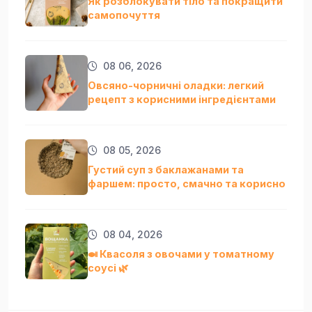
Як розблокувати тіло та покращити
самопочуття
08 06, 2026
Овсяно-чорничні оладки: легкий
рецепт з корисними інгредієнтами
08 05, 2026
Густий суп з баклажанами та
фаршем: просто, смачно та кориснo
08 04, 2026
🍛 Квасоля з овочами у томатному
соусі 🌿