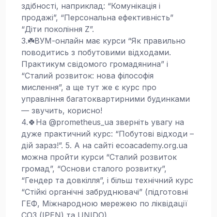
здібності, наприклад: “Комунікація і
продажі”, “Персональна ефективність”
“Діти покоління Z”.
3.☘️ВУМ-онлайн має курси “Як правильно
поводитись з побутовими відходами.
Практикум свідомого громадянина” і
“Сталий розвиток: нова філософія
мислення”, а ще тут же є курс про
управління багатоквартирними будинками
— звучить, корисно!
4.🍀На @prometheus_ua зверніть увагу на
дуже практичний курс: “Побутові відходи –
дій зараз!”. 5. А на сайті ecoacademy.org.ua
можна пройти курси “Сталий розвиток
громад”, “Основи сталого розвитку”,
“Гендер та довкілля”, і більш технічний курс
“Стійкі органічні забруднювачі” (підготовні
ГЕФ, Міжнародною мережею по ліквідації
СОЗ (IPEN) та UNIDO).