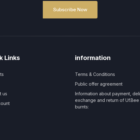
Subscribe Now
k Links
information
ts
Terms & Conditions
Public offer agreement
t us
Information about payment, deli
exchange and return of Uf.Be
ount
burnts: