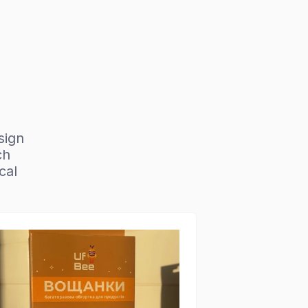
sign
ch
cal