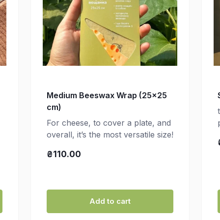
Medium Beeswax Wrap (25×25
cm)
For cheese, to cover a plate, and
overall, it’s the most versatile size!
₴110.00
Add to cart