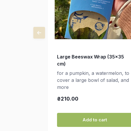
Large Beeswax Wrap (35x35
cm)
for a pumpkin, a watermelon, to
cover a large bowl of salad, and
more
₴210.00
Add to cart