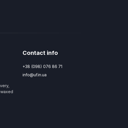
Contact info
+38 (098) 076 86 71
info@uf.in.ua
very,
e waxed