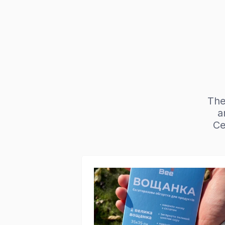
The
a
Ce