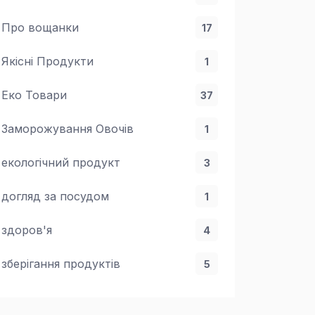
Про вощанки
17
Якісні Продукти
1
Еко Товари
37
Заморожування Овочів
1
екологічний продукт
3
догляд за посудом
1
здоров'я
4
зберігання продуктів
5