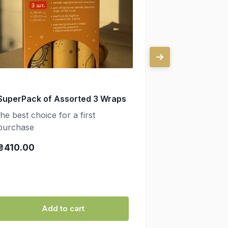
SuperPack of Assorted 3 Wraps
Three Small
(20х20 cm)
the best choice for a first
purchase
for a lemon, t
make a pouch
₴410.00
₴250.00
Add to cart
Ad