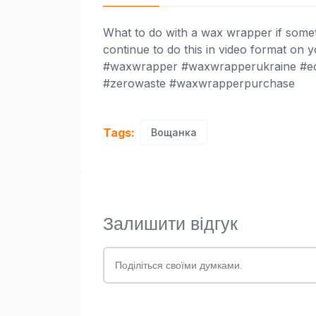
What to do with a wax wrapper if somet
continue to do this in video format on 
#waxwrapper #waxwrapperukraine #ec
#zerowaste #waxwrapperpurchase
Tags:
Вощанка