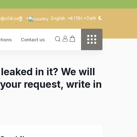
Dark
o@uf.in.ua
English
₴ ГРН
ctions
Contact us
eaked in it? We will
your request, write in