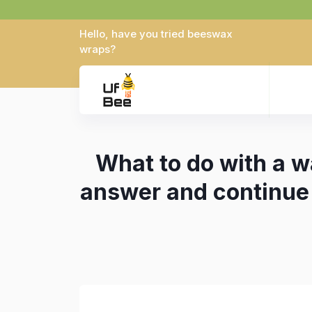
Hello, have you tried beeswax
wraps?
What to do with a w
answer and continue t